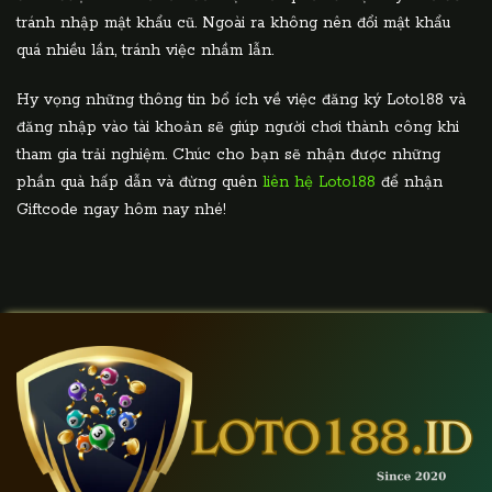
tránh nhập mật khẩu cũ. Ngoài ra không nên đổi mật khẩu
quá nhiều lần, tránh việc nhầm lẫn.
Hy vọng những thông tin bổ ích về việc đăng ký Loto188 và
đăng nhập vào tài khoản sẽ giúp người chơi thành công khi
tham gia trải nghiệm. Chúc cho bạn sẽ nhận được những
phần quà hấp dẫn và đừng quên
liên hệ Loto188
để nhận
Giftcode ngay hôm nay nhé!