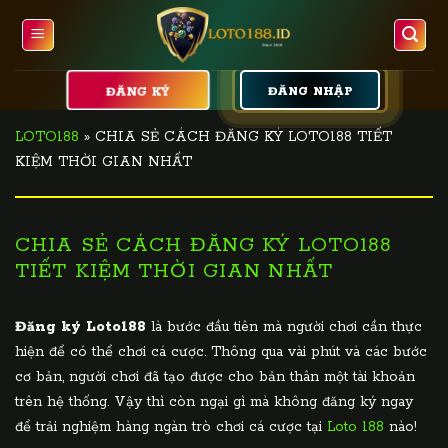
Bỏ
qua
nội
dung
ĐĂNG KÝ
ĐĂNG NHẬP
LOTO188
»
CHIA SẺ CÁCH ĐĂNG KÝ LOTO188 TIẾT
KIỆM THỜI GIAN NHẤT
CHIA SẺ CÁCH ĐĂNG KÝ LOTO188
TIẾT KIỆM THỜI GIAN NHẤT
Đăng ký Loto188
là bước đầu tiên mà người chơi cần thực
hiện để có thể chơi cá cược. Thông qua vài phút và các bước
cơ bản, người chơi đã tạo được cho bản thân một tài khoản
trên hệ thống. Vậy thì còn ngại gì mà không đăng ký ngay
để trải nghiệm hàng ngàn trò chơi cá cược tại
Loto 188
nào!