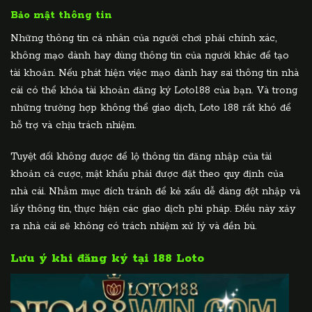
Bảo mật thông tin
Những thông tin cá nhân của người chơi phải chính xác,
không mạo dành hay dùng thông tin của người khác để tạo
tài khoản. Nếu phát hiện việc mạo dành hay sai thông tin nhà
cái có thể khóa tài khoản đăng ký Loto188 của bạn. Và trong
những trường hợp không thể giao dịch, Loto 188 rất khó để
hỗ trợ và chịu trách nhiệm.
Tuyệt đối không được để lộ thông tin đăng nhập của tài
khoản cá cược, mật khẩu phải được đặt theo quy định của
nhà cái. Nhằm mục đích tránh để kẻ xấu dễ dàng đột nhập và
lấy thông tin, thực hiện các giao dịch phi pháp. Điều này xảy
ra nhà cái sẽ không có trách nhiệm xử lý và đền bù.
Lưu ý khi đăng ký tại 188 Loto