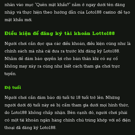
nhân vào mục “Quên mật khẩu?” nằm ở ngay dưới tên đăng
nhập và thực hiện theo hướng dẫn của Loto188 casino để tạo
mật khẩu mới.
Điều kiện để đăng ký tài khoản Lotto188
Người chơi cần đọc qua các điều khoản, điều kiện cũng như là
chính sách mà nhà cái đưa ra trước khi đăng ký Loto188.
Nhằm để đảm bảo quyền lợi cho bản thân khi có sự cố
không may xảy ra cũng như biết cách tham gia chơi trực
tuyến.
Độ tuổi
Người chơi cần đảm bảo độ tuổi từ 18 tuổi trở lên. Những
người dưới độ tuổi này sẽ bị cấm tham gia dưới mọi hình thức,
do Loto188 không chấp nhận. Bên cạnh đó, người chơi phải
có một tài khoản ngân hàng chính chủ trùng khớp với số điện
thoại đã đăng ký Loto188.