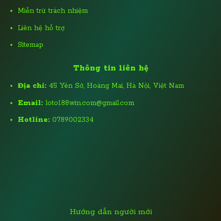
Miễn trừ trách nhiệm
Liên hệ hỗ trợ
Sitemap
Thông tin liên hệ
Địa chỉ:
45 Yên Sở, Hoàng Mai, Hà Nội, Việt Nam
Email:
loto188win.com@gmail.com
Hotline:
0789002334
Hướng dẫn người mới