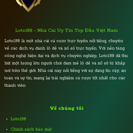
Loto188 - Nhà Cái Uy Tín Top Đầu Việt Nam
Loto188 là một nhà cái cá cược trực tuyến nổi tiếng, chuyên
về các dịch vụ đánh lô đề và xổ số trực tuyến. Với nền tảng
công nghệ hiện đại và dịch vụ chuyên nghiệp, Loto188 đã thu
hút một lượng lớn người chơi đam mê lô đề và xổ số từ khắp
nơi trên thế giới. Nhà cái này nổi tiếng với sự đáng tin cậy, an
toàn và uy tín, mang lại trải nghiệm cá cược tốt nhất cho các
thành viên
Về chúng tôi
Loto188
Chính sách bảo mật