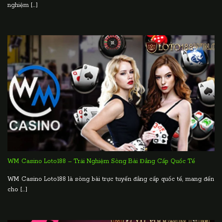
cung ứng dịch vụ casino trực tuyến được giám định bởi
nghiệm [...]
các tổ chức uy tín như eCOGRA, GamCare,…
Evolution casino Loto188 đã và đang tập trung phát triển
sảnh casino trực tuyến để mang lại trải nghiệm chơi bậc
nhất dành cho người chơi. Sự xuất hiện của các dealer
chuyên nghiệp và quyến rũ làm cho trải nghiệm của bạn
trở nên sống động và thú vị hơn bao giờ hết.
AG gaming
AG gaming là một nền tảng cá cược trực tuyến được ra
mắt chính thức vào năm 2012. Với cam kết đảm bảo sự
công bằng và bảo mật tối đa, AG live casino không
WM Casino Loto188 – Trải Nghiệm Sòng Bài Đẳng Cấp Quốc Tế
ngừng nỗ lực nghiên cứu và phát triển để mang đến cho
người chơi một trải nghiệm chơi game casino độc đáo và
WM Casino Loto188 là sòng bài trực tuyến đẳng cấp quốc tế, mang đến
cho [...]
hấp dẫn.
Sảnh AG gaming Loto188 có hai sảnh chính dành cho