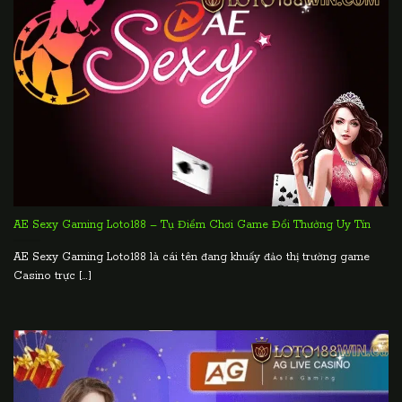
người chơi đặt cược đó là sảnh quốc tế và sảnh chủ lực.
Hàng trăm bàn cược khác nhau tại nơi đây đều có một
dealer chuyên nghiệp hỗ trợ chia bài. Với giao diện hình
ảnh chân thực, người chơi có cảm giác như đang trải
nghiệm sòng bài casino thực sự.
Tại đây, người chơi có thể theo dõi lịch sử chơi của các
ván cược, thống kê tỷ lệ thắng thua để chọn phương án
chơi phù hợp. Tham gia sảnh AG gaming, bạn sẽ được
hỗ trợ xem ở hai chế độ khác nhau là HD và SD, mang
AE Sexy Gaming Loto188 – Tụ Điểm Chơi Game Đổi Thưởng Uy Tín
lại trải nghiệm hình ảnh rõ nét và chân thực nhất.
AE Sexy Gaming Loto188 là cái tên đang khuấy đảo thị trường game
AE sexy gaming
Casino trực [...]
AE sexy gaming là một nền tảng cá cược trực tuyến
hàng đầu nổi tiếng với các trò chơi casino trực tuyến
mang tính giải trí cao và sự hấp dẫn đặc biệt. Được ra
mắt với sứ mệnh tạo ra một môi trường cá cược trực
tuyến đầy mới mẻ và thú vị, AE sexy gaming nhanh