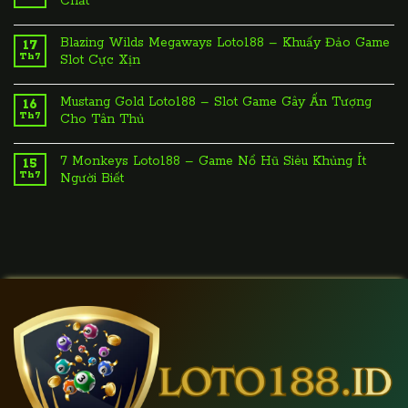
Chất
tựa game casino khác nhau. Những trò chơi casino được
nhiều người chơi yêu thích như:
Blazing Wilds Megaways Loto188 – Khuấy Đảo Game
17
Th7
Slot Cực Xịn
Baccarat: Trò chơi baccarat là một trong những trò
chơi phổ biến nhất tại Loto188 với luật chơi cực kỳ dễ
Mustang Gold Loto188 – Slot Game Gây Ấn Tượng
16
tham gia.
Th7
Cho Tân Thủ
Roulette: Đây là một trò chơi casino kinh điển, và
7 Monkeys Loto188 – Game Nổ Hũ Siêu Khủng Ít
15
Loto188 cung cấp nhiều phiên bản khác nhau của trò
Th7
Người Biết
chơi này.
Tài xỉu livestream: Trò chơi này thường được phát
trực tiếp qua video, cho phép người chơi đặt cược vào
kết quả của ba con xúc xắc.
Rồng hổ: Là một trò chơi casino được nhiều người
chơi tham gia phổ biến, nơi người chơi đặt cược vào
bên nào sẽ có lá bài cao nhất
Ngoài những tựa game casino trên, thì người chơi có thể
lựa chọn nhiều trò chơi hấp dẫn khác như: Bầu cua