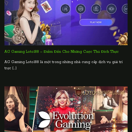
chóng có được sự quan tâm của đông đảo người chơi.
AE sexy gaming phát triển các công nghệ chính của
nền tảng trò chơi trực tuyến để có thể cung cấp đầy đủ
các dịch vụ từ quản lý hoạt động đến phát triển trang
web. Nơi đây có một loạt các trò chơi hàng đầu thế giới
được người chơi yêu thích như như sexy baccarat, sexy
AG Gaming Loto188 – Điểm Đến Cho Những Cược Thủ Đích Thực
sicbo, sexy rồng hổ hay roulette,…
AG Gaming Loto188 là một trong những nhà cung cấp dịch vụ giải trí
WM casino
trực [...]