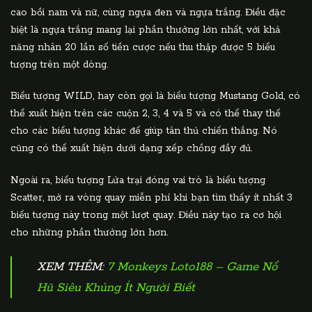
cao bồi nam và nữ, cùng ngựa đen và ngựa trắng. Điều đặc
biệt là ngựa trắng mang lại phần thưởng lớn nhất, với khả
năng nhân 20 lần số tiền cược nếu thu thập được 5 biểu
tượng trên một dòng.
Biểu tượng WILD, hay còn gọi là biểu tượng Mustang Gold, có
thể xuất hiện trên các cuộn 2, 3, 4 và 5 và có thể thay thế
cho các biểu tượng khác để giúp tân thủ chiến thắng. Nó
cũng có thể xuất hiện dưới dạng xếp chồng đầy đủ.
Ngoài ra, biểu tượng Lửa trại đóng vai trò là biểu tượng
Scatter, mở ra vòng quay miễn phí khi bạn tìm thấy ít nhất 3
biểu tượng này trong một lượt quay. Điều này tạo ra cơ hội
cho những phần thưởng lớn hơn.
XEM THÊM:
7 Monkeys Loto188 – Game Nổ
Hũ Siêu Khủng Ít Người Biết