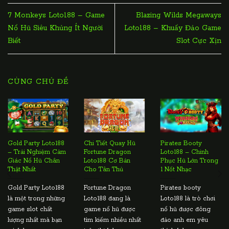
7 Monkeys Loto188 – Game
Blazing Wilds Megaways
Nổ Hũ Siêu Khủng Ít Người
Loto188 – Khuấy Đảo Game
Biết
Slot Cực Xịn
CÙNG CHỦ ĐỀ
Gold Party Loto188
Chi Tiết Quay Hũ
Pirates Booty
– Trải Nghiệm Cảm
Fortune Dragon
Loto188 – Chinh
Giác Nổ Hũ Chân
Loto188 Cơ Bản
Phục Hũ Lớn Trong
Thật Nhất
Cho Tân Thủ
1 Nốt Nhạc
Gold Party Loto188
Fortune Dragon
Pirates booty
là một trong những
Loto188 đang là
Loto188 là trò chơi
game slot chất
game nổ hũ được
nổ hũ được đông
lượng nhất mà bạn
tìm kiếm nhiều nhất
đảo anh em yêu