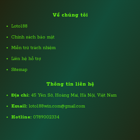
Về chúng tôi
Loto188
Chính sách bảo mật
Miễn trừ trách nhiệm
Liên hệ hỗ trợ
Sitemap
Thông tin liên hệ
Địa chỉ:
45 Yên Sở, Hoàng Mai, Hà Nội, Việt Nam
Email:
loto188win.com@gmail.com
Hotline:
0789002334