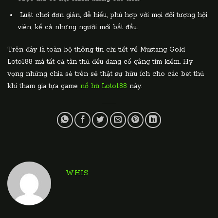
Luật chơi đơn giản, dễ hiểu, phù hợp với mọi đối tượng hội
viên, kể cả những người mới bắt đầu.
Trên đây là toàn bộ thông tin chi tiết về Mustang Gold
Loto188 mà tất cả tân thủ đều đang cố gắng tìm kiếm. Hy
vọng những chia sẻ trên sẽ thật sự hữu ích cho các bet thủ
khi tham gia tựa game
nổ hũ Loto188
này.
WHIS