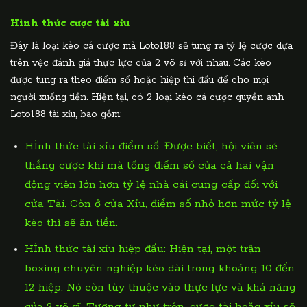
Hình thức cược tài xỉu
Đây là loại kèo cá cược mà Loto188 sẽ tung ra tỷ lệ cược dựa
trên vệc đánh giá thực lực của 2 võ sĩ với nhau. Các kèo
được tung ra theo điểm số hoặc hiệp thi đấu để cho mọi
người xuống tiền. Hiện tại, có 2 loại kèo cá cược quyền anh
Loto188 tài xỉu, bao gồm:
HÌnh thức tài xỉu điểm số: Được biết, hội viên sẽ
thắng cược khi mà tổng điểm số của cả hai vận
động viên lớn hơn tỷ lệ nhà cái cung cấp đối với
cửa Tài. Còn ở cửa Xỉu, điểm số nhỏ hơn mức tỷ lệ
kèo thì sẽ ăn tiền.
HÌnh thức tài xỉu hiệp đấu: Hiện tại, một trận
boxing chuyên nghiệp kéo dài trong khoảng 10 đến
12 hiệp. Nó còn tùy thuộc vào thực lực và khả năng
của 2 võ sĩ. Tương tự như trên, cược tài hoặc xỉu sẽ