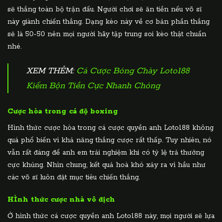
sẽ thắng toàn bộ trận đấu. Người chơi sẽ ăn tiền nếu võ sĩ
này giành chiến thắng. Dạng kèo này về cơ bản phần thắng
sẽ là 50-50 nên mọi người hãy tập trung soi kèo thật chuẩn
nhé.
XEM THÊM:
Cá Cược Bóng Chày Loto188
Kiếm Bộn Tiền Cực Nhanh Chóng
Cược hòa trong cá độ boxing
Hình thức cược hòa trong cá cược quyền anh Loto188 không
quá phổ biến vì khả năng thắng cược rất thấp. Tuy nhiên, nó
vẫn rất đáng để anh em trải nghiệm khi có tỷ lệ trả thưởng
cực khủng. Nhìn chung, kết quả hoà khó xảy ra vì hầu như
các võ sĩ luôn đặt mục tiêu chiến thắng.
HÌnh thức cược nhà vô địch
Ở hình thức cá cược quyền anh Loto188 này, mọi người sẽ lựa