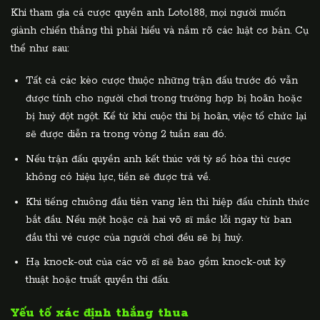
Khi tham gia cá cược quyền anh Loto188, mọi người muốn
giành chiến thắng thì phải hiểu và nắm rõ các luật cơ bản. Cụ
thể như sau:
Tất cả các kèo cược thuộc những trận đấu trước đó vẫn
được tính cho người chơi trong trường hợp bị hoãn hoặc
bị huỷ đột ngột. Kể từ khi cuộc thi bị hoãn, việc tổ chức lại
sẽ được diễn ra trong vòng 2 tuần sau đó.
Nếu trận đấu quyền anh kết thúc với tỷ số hòa thì cược
không có hiệu lực, tiền sẽ được trả về.
Khi tiếng chuông đầu tiên vang lên thì hiệp đấu chính thức
bắt đầu. Nếu một hoặc cả hai võ sĩ mắc lỗi ngay từ ban
đầu thì vé cược của người chơi đều sẽ bị huỷ.
Hạ knock-out của các võ sĩ sẽ bao gồm knock-out kỹ
thuật hoặc truất quyền thi đấu.
Yếu tố xác định thắng thua