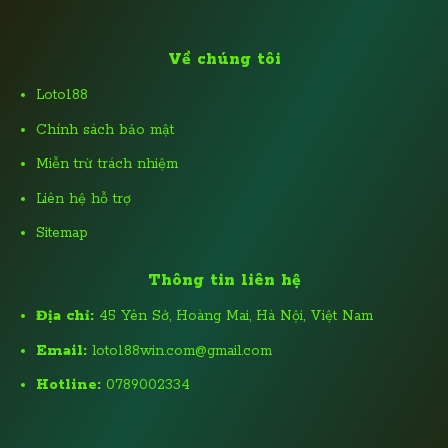
Về chúng tôi
Loto188
Chính sách bảo mật
Miễn trừ trách nhiệm
Liên hệ hỗ trợ
Sitemap
Thông tin liên hệ
Địa chỉ:
45 Yên Sở, Hoàng Mai, Hà Nội, Việt Nam
Email:
loto188win.com@gmail.com
Hotline:
0789002334