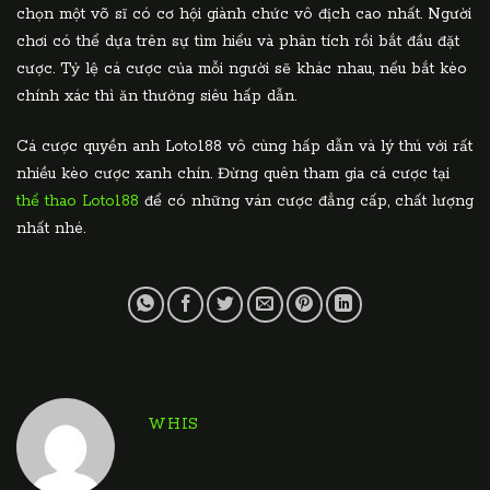
chọn một võ sĩ có cơ hội giành chức vô địch cao nhất. Người
chơi có thể dựa trên sự tìm hiểu và phân tích rồi bắt đầu đặt
cược. Tỷ lệ cá cược của mỗi người sẽ khác nhau, nếu bắt kèo
chính xác thì ăn thưởng siêu hấp dẫn.
Cá cược quyền anh Loto188 vô cùng hấp dẫn và lý thú với rất
nhiều kèo cược xanh chín. Đừng quên tham gia cá cược tại
thể thao Loto188
để có những ván cược đẳng cấp, chất lượng
nhất nhé.
WHIS