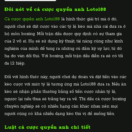
Đôi nét về cá cược quyền anh Loto188
Cá cược quyền anh Loto188
là hình thức giải trí mà ở đó,
người chơi sẽ đặt cược vào các tỷ lệ kèo mà nhà cái đưa ra ở
bộ môn boxing. Mỗi trận đấu được quy định có sự tham gia
của 2 võ sĩ. Họ sẽ sử dụng kỹ thuật, tài năng cũng như kinh
nghiệm của mình để tung ra những cú đấm kỹ uy lực, từ đó
hạ đo ván đối thủ. Với boxing, mỗi trận đấu diễn ra sẽ có tối
đa 12 hiệp.
Đối với hình thức này, người chơi dự đoán và đặt tiền vào các
kèo cược với mức tỷ lệ tương ứng mà Loto188 đưa ra. Nếu ăn
kèo sẽ nhận phần thưởng bằng số tiền cược nhân tỷ lệ,
ngược lại nếu thua sẽ trắng tay ra về. Thi đấu cá cược boxing
chuyên nghiệp sẽ có nhiều hạng cân khác nhau nên mọi
người cũng có khá nhiều dạng kèo thú vị để xuống tiền.
Luật cá cược quyền anh chi tiết