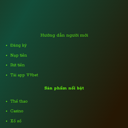
Hướng dẫn người mới
Đăng ký
Nạp tiền
Rút tiền
Tải app V9bet
Sản phẩm nổi bật
Thể thao
Casino
Xổ số