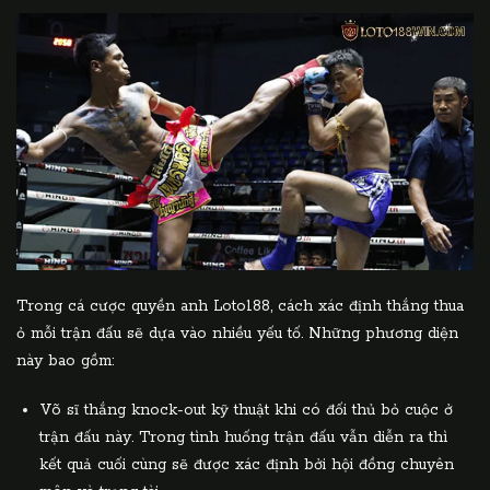
Trong cá cược quyền anh Loto188, cách xác định thắng thua
ỏ mỗi trận đấu sẽ dựa vào nhiều yếu tố. Những phương diện
này bao gồm:
Võ sĩ thắng knock-out kỹ thuật khi có đối thủ bỏ cuộc ở
trận đấu này. Trong tình huống trận đấu vẫn diễn ra thì
kết quả cuối cùng sẽ được xác định bởi hội đồng chuyên