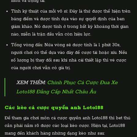
môn và trọng tài.
Tính kỹ thuật của mỗi võ sĩ: Đây là thứ được thể hiện trên
bảng điểm và được tính dựa vào sự quyết định của ban
giám khảo. Nó được tính ở trong bất kỳ khoảng thời gian
nào, miễn là trận đấu vẫn còn hiệu lực.
Tổng vòng đấu: Nửa vòng sẽ được tính là 1 phút 30s,
người chơi có thể dựa vào đây để cược tài hoặc xỉu. Nếu
số lượng bị thay đổi sau khi nhà cái thiết lập thì vé cược
của người chơi vẫn có giá trị.
XEM THÊM:
Chinh Phục Cá Cược Đua Xe
Loto188 Đẳng Cấp Nhất Châu Âu
Các kèo cá cược quyền anh Loto188
Để tham gia chơi môn cá cược quyền anh Loto188 thì bet thủ
cần phải nắm rõ được các loại kèo cược. Hiện tại, Loto188
mang đến khách hàng những dạng kèo như sau: