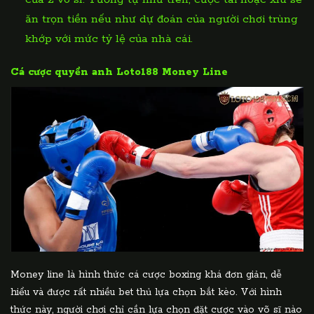
ăn trọn tiền nếu như dự đoán của người chơi trùng
khớp với mức tỷ lệ của nhà cái.
Cá cược quyền anh Loto188 Money Line
Money line là hình thức cá cược boxing khá đơn giản, dễ
hiểu và được rất nhiều bet thủ lựa chọn bắt kèo. Với hình
thức này, người chơi chỉ cần lựa chọn đặt cược vào võ sĩ nào