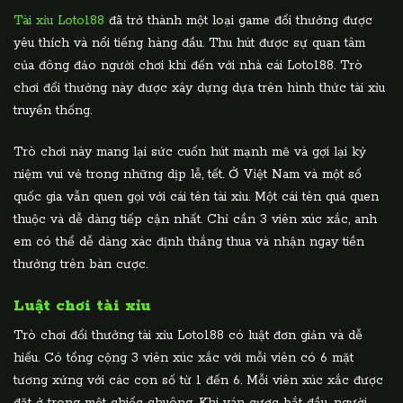
Tài xỉu Loto188
đã trở thành một loại game đổi thưởng được
yêu thích và nổi tiếng hàng đầu. Thu hút được sự quan tâm
của đông đảo người chơi khi đến với nhà cái Loto188. Trò
chơi đổi thưởng này được xây dựng dựa trên hình thức tài xỉu
truyền thống.
Trò chơi này mang lại sức cuốn hút mạnh mẽ và gợi lại kỷ
niệm vui vẻ trong những dịp lễ, tết. Ở Việt Nam và một số
quốc gia vẫn quen gọi với cái tên tài xỉu. Một cái tên quá quen
thuộc và dễ dàng tiếp cận nhất. Chỉ cần 3 viên xúc xắc, anh
em có thể dễ dàng xác định thắng thua và nhận ngay tiền
thưởng trên bàn cược.
Luật chơi tài xỉu
Trò chơi đổi thưởng tài xỉu Loto188 có luật đơn giản và dễ
hiểu. Có tổng cộng 3 viên xúc xắc với mỗi viên có 6 mặt
tương xứng với các con số từ 1 đến 6. Mỗi viên xúc xắc được