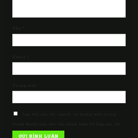
Tên
*
Email
*
Trang web
Lưu tên của tôi, email, và trang web trong
trình duyệt này cho lần bình luận kế tiếp của tôi.