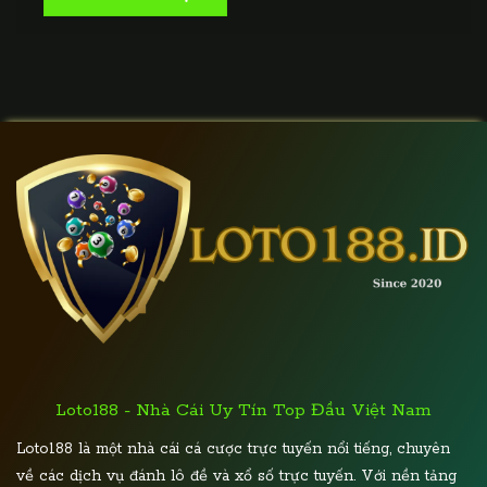
Loto188 - Nhà Cái Uy Tín Top Đầu Việt Nam
Loto188 là một nhà cái cá cược trực tuyến nổi tiếng, chuyên
về các dịch vụ đánh lô đề và xổ số trực tuyến. Với nền tảng