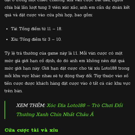
đặt ở trong một chiếc chuông. Khi ván cược bắt đầu, người
chia bài lần lượt tung 3 viên xúc xắc, anh em cần dự đoán kết
quả và đặt cược vào cửa phù hợp, bao gồm:
Tài: Tổng điểm từ 11 – 18.
Xỉu: Tổng điểm từ 3 – 10.
Tỷ lệ trả thưởng của game này là 1:1. Mỗi ván cược có một
mức giá giới hạn cố định, do đó anh em không nên đặt quá
mức giới hạn này. Giới hạn đặt cược cho tài xỉu Loto188 trong
mỗi khu vực khác nhau sẽ tự động thay đổi. Tùy thuộc vào số
tiền cược được khách hàng đặt cược vào ở tất cả các khu vực
trên bàn.
XEM THÊM:
Xóc Đĩa Loto188 – Trò Chơi Đổi
Thưởng Xanh Chín Nhất Châu Á
Cửa cược tài và xỉu