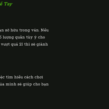
ề Tay
bạn sở hữu trong ván. Nếu
số lượng quân tùy ý cho
vượt quá 21 thì sẽ giành
iệc tìm hiểu cách chơi
của mình sẽ giúp cho bạn