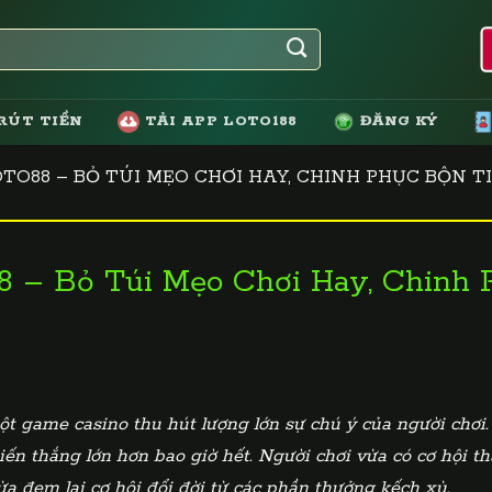
RÚT TIỀN
TẢI APP LOTO188
ĐĂNG KÝ
TO88 – BỎ TÚI MẸO CHƠI HAY, CHINH PHỤC BỘN T
88 – Bỏ Túi Mẹo Chơi Hay, Chinh 
ột game casino thu hút lượng lớn sự chú ý của người chơi. 
hiến thắng lớn hơn bao giờ hết. Người chơi vừa có cơ hội 
ừa đem lại cơ hội đổi đời từ các phần thưởng kếch xù.