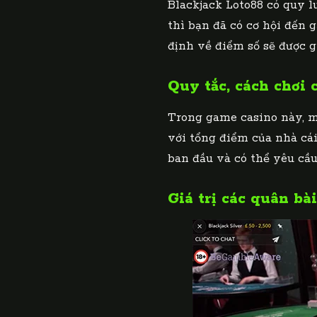
Blackjack Loto88 có quy l
thì bạn đã có cơ hội đến 
định về điểm số sẽ được gi
Quy tắc, cách chơi 
Trong game casino này, m
với tổng điểm của nhà cá
ban đầu và có thể yêu cầ
Giá trị các quân bà