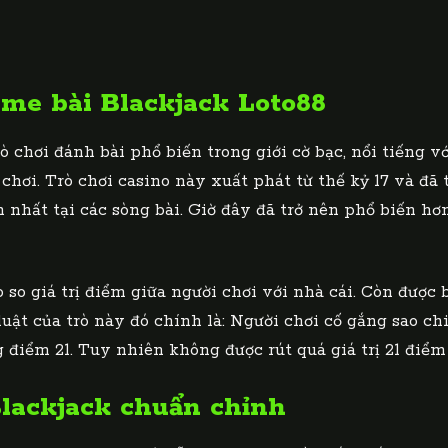
ame bài Blackjack Loto88
ò chơi đánh bài phổ biến trong giới cờ bạc, nổi tiếng v
 chơi. Trò chơi casino này xuất phát từ thế kỷ 17 và đã
nhất tại các sòng bài. Giờ đây đã trở nên phổ biến hơn
 so giá trị điểm giữa người chơi với nhà cái. Còn được b
uật của trò này đó chính là: Người chơi cố gắng sao chi
 điểm 21. Tuy nhiên không được rút quá giá trị 21 điểm
Blackjack chuẩn chỉnh