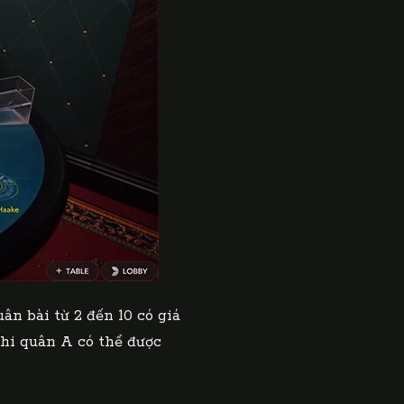
ân bài từ 2 đến 10 có giá
 khi quân A có thể được