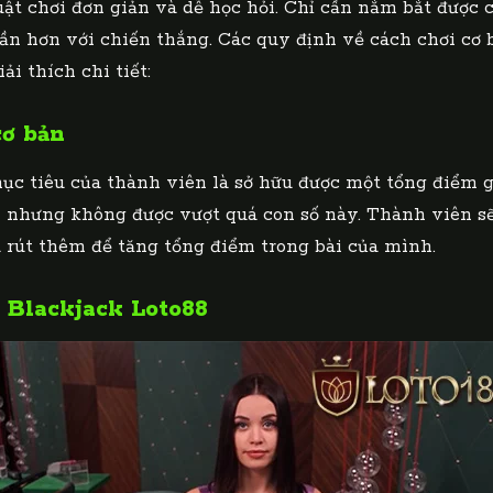
uật chơi đơn giản và dễ học hỏi. Chỉ cần nắm bắt được c
gần hơn với chiến thắng. Các quy định về cách chơi cơ b
ải thích chi tiết:
cơ bản
ục tiêu của thành viên là sở hữu được một tổng điểm g
i nhưng không được vượt quá con số này. Thành viên s
u rút thêm để tăng tổng điểm trong bài của mình.
i Blackjack Loto88