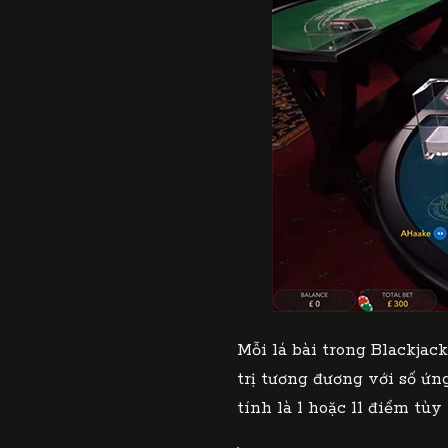
Mỗi lá bài trong Blackjack
trị tương đương với số ứng
tính là 1 hoặc 11 điểm tù