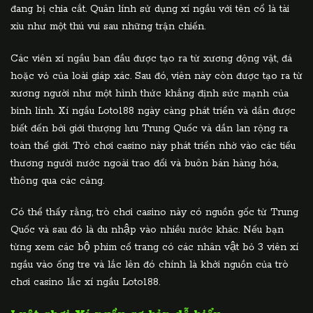
đang bị chia cắt. Quân lính sử dụng xí ngầu với tên cổ là tài
xỉu như một thú vui sau những trận chiến.
Các viên xí ngầu ban đầu được tạo ra từ xương động vật, đá
hoặc vỏ của loài giáp xác. Sau đó, viên này còn được tạo ra từ
xương người như một hình thức khẳng định sức mạnh của
binh lính. Xí ngầu Loto188 ngày càng phát triển và dần được
biết đến bởi giới thượng lưu Trung Quốc và dần lan rộng ra
toàn thế giới. Trò chơi casino này phát triển nhờ vào các tiểu
thương người nước ngoài trao đổi và buôn bán hàng hóa,
thông qua các cảng.
Có thể thấy rằng, trò chơi casino này có nguồn gốc từ Trung
Quốc và sau đó là du nhập vào nhiều nước khác. Nếu bạn
từng xem các bộ phim cổ trang có các nhân vật bỏ 3 viên xí
ngầu vào ống tre và lắc lên đó chính là khởi nguồn của trò
chơi casino lắc xí ngầu Loto188.