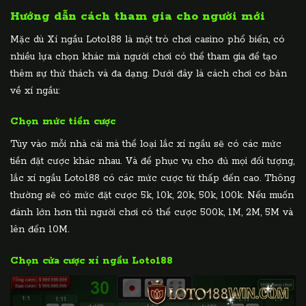
Hướng dẫn cách tham gia cho người mới
Mặc dù Xí ngầu Loto188 là một trò chơi casino phổ biến, có
nhiều lựa chọn khác mà người chơi có thể tham gia để tạo
thêm sự thử thách và đa dạng. Dưới đây là cách chơi cơ bản
về xí ngầu:
Chọn mức tiền cược
Tùy vào mỗi nhà cái mà thể loại lắc xí ngầu sẽ có các mức
tiền đặt cược khác nhau. Và để phục vụ cho đủ mọi đối tượng,
lắc xí ngầu Loto188 có các mức cược từ thấp đến cao. Thông
thường sẽ có mức đặt cược 5k, 10k, 20k, 50k, 100k. Nếu muốn
đánh lớn hơn thì người chơi có thể cược 500k, 1M, 2M, 5M và
lên đến 10M.
Chọn cửa cược xí ngầu Loto188