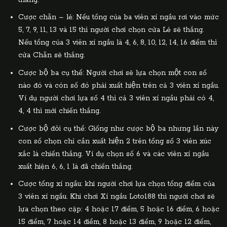
Cược chẵn – lẻ: Nếu tổng của ba viên xí ngầu rơi vào mức
5, 7, 9, 11, 13 và 15 thì người chơi chọn cửa Lẻ sẽ thắng.
Nếu tổng của 3 viên xí ngầu là 4, 6, 8, 10, 12, 14, 16 điểm thì
cửa Chẵn sẽ thắng.
Cược bộ ba cụ thể: Người chơi sẽ lựa chọn một con số
nào đó và cón số đó phải xuất hiện trên cả 3 viên xí ngầu.
Ví dụ người chơi lựa số 4 thì cả 3 viên xí ngầu phải có 4,
4, 4 thì mới chiến thắng.
Cược bộ đôi cụ thể: Giống như cược bộ ba nhưng lần này
con số chọn chỉ cần xuất hiện 2 trên tổng số 3 viên xúc
xắc là chiến thắng. Ví dụ chọn số 6 và các viên xí ngầu
xuất hiện 6, 6, 1 là đã chiến thắng.
Cược tổng xí ngầu: khi người chơi lựa chọn tổng điểm của
3 viên xí ngầu. Khi chơi Xí ngầu Loto188 thì người chơi sẽ
lựa chọn theo cặp: 4 hoặc 17 điểm, 5 hoặc 16 điểm, 6 hoặc
15 điểm, 7 hoặc 14 điểm, 8 hoặc 13 điểm, 9 hoặc 12 điểm,