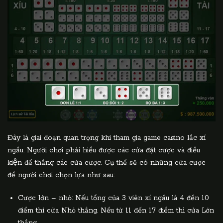
Đây là giai đoạn quan trọng khi tham gia game casino lắc xí
ngầu. Người chơi phải hiểu được các cửa đặt cược và điều
kiện để thắng các cửa cược. Cụ thể sẽ có những cửa cược
để người chơi chọn lựa như sau:
Cược lớn – nhỏ: Nếu tổng của 3 viên xí ngầu là 4 đến 10
điểm thì cửa Nhỏ thắng. Nếu từ 11 đến 17 điểm thì cửa Lớn
thắng.