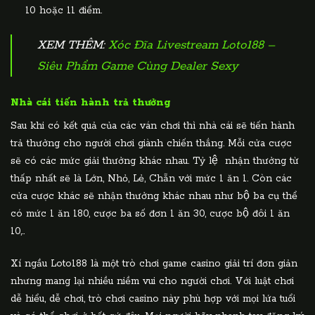
10 hoặc 11 điểm.
XEM THÊM:
Xóc Đĩa Livestream Loto188 –
Siêu Phẩm Game Cùng Dealer Sexy
Nhà cái tiến hành trả thưởng
Sau khi có kết quả của các ván chơi thì nhà cái sẽ tiến hành
trả thưởng cho người chơi giành chiến thắng. Mỗi cửa cược
sẽ có các mức giải thưởng khác nhau. Tỷ lệ nhận thưởng từ
thấp nhất sẽ là Lớn, Nhỏ, Lẻ, Chẵn với mức 1 ăn 1. Còn các
cửa cược khác sẽ nhận thưởng khác nhau như bộ ba cụ thể
có mức 1 ăn 180, cược ba số đơn 1 ăn 30, cược bộ đôi 1 ăn
10,..
Xí ngầu Loto188 là một trò chơi game casino giải trí đơn giản
nhưng mang lại nhiều niềm vui cho người chơi. Với luật chơi
dễ hiểu, dễ chơi, trò chơi casino này phù hợp với mọi lứa tuổi