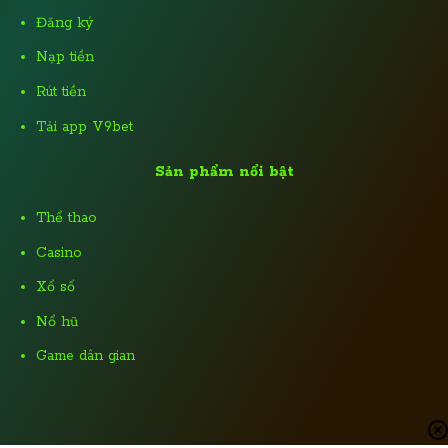
Đăng ký
Nạp tiền
Rút tiền
Tải app V9bet
Sản phẩm nổi bật
Thể thao
Casino
Xổ số
Nổ hũ
Game dân gian