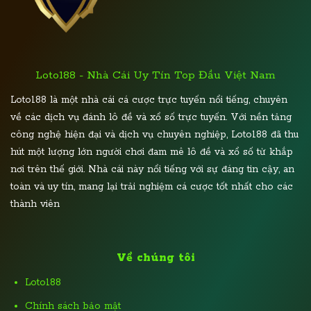
Loto188 - Nhà Cái Uy Tín Top Đầu Việt Nam
Loto188 là một nhà cái cá cược trực tuyến nổi tiếng, chuyên
về các dịch vụ đánh lô đề và xổ số trực tuyến. Với nền tảng
công nghệ hiện đại và dịch vụ chuyên nghiệp, Loto188 đã thu
hút một lượng lớn người chơi đam mê lô đề và xổ số từ khắp
nơi trên thế giới. Nhà cái này nổi tiếng với sự đáng tin cậy, an
toàn và uy tín, mang lại trải nghiệm cá cược tốt nhất cho các
thành viên
Về chúng tôi
Loto188
Chính sách bảo mật