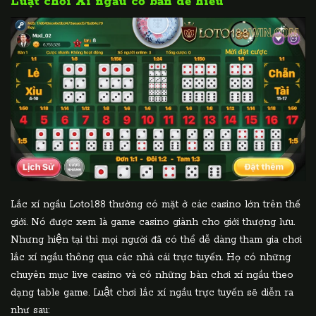
Luật chơi Xí ngầu cơ bản dễ hiểu
Lắc xí ngầu Loto188 thường có mặt ở các casino lớn trên thế
giới. Nó được xem là game casino giành cho giới thượng lưu.
Nhưng hiện tại thì mọi người đã có thể dễ dàng tham gia chơi
lắc xí ngầu thông qua các nhà cái trực tuyến. Họ có những
chuyên mục live casino và có những bàn chơi xí ngầu theo
dạng table game. Luật chơi lắc xí ngầu trực tuyến sẽ diễn ra
như sau: