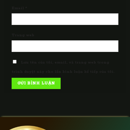
Email
*
Trang web
Lưu tên của tôi, email, và trang web trong
trình duyệt này cho lần bình luận kế tiếp của tôi.