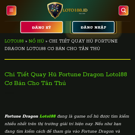
Bỏ
qua
nội
dung
ĐĂNG KÝ
ĐĂNG NHẬP
LOTO188
»
NỔ HŨ
»
CHI TIẾT QUAY HŨ FORTUNE
DRAGON LOTO188 CƠ BẢN CHO TÂN THỦ
Chi Tiết Quay Hũ Fortune Dragon Loto188
Cơ Bản Cho Tân Thủ
Fortune Dragon
Loto188
đang là game nổ hũ được tìm kiếm
nhiều nhất trên thị trường giải trí hiện nay. Nếu như bạn
đang tìm kiếm cách để tham gia vào Fortune Dragon và