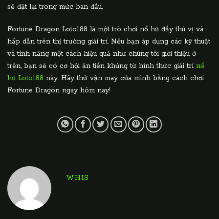
sẽ đặt lại trong mức ban đầu.
Fortune Dragon Loto188 là một trò chơi nổ hũ đầy thú vị và
hấp dẫn trên thị trường giải trí. Nếu bạn áp dụng các kỹ thuật
và tính năng một cách hiệu quả như chúng tôi giới thiệu ở
trên, bạn sẽ có cơ hội ăn tiền khủng từ hình thức giải trí
nổ
hũ Loto188
này. Hãy thử vận may của mình bằng cách chơi
Fortune Dragon ngay hôm nay!
WHIS