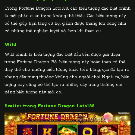
Trong Fortune Dragon Loto188, các biểu tượng đặc biệt chính
là một phần quan trọng không thể thiếu. Các biểu tượng này
có thể giúp bạn tăng cơ hội giành được thắng lớn cũng như
có những trải nghiệm tuyệt vời hơn khi tham gia.
Wild
Wild chính là biểu tượng đặc biệt đầu tiên được giới thiệu
trong Fortune Dragon. Bởi biểu tượng này hoàn toàn có thể
thay thế cho những biểu tượng khác trên bảng, qua đó tạo ra
những dãy trúng thưởng khủng cho người chơi. Ngoài ra, biểu
tượng này cũng có thể tạo ra những dãy trúng thưởng chỉ
riêng biểu tượng này mới có.
Scatter trong Fortune Dragon Loto188