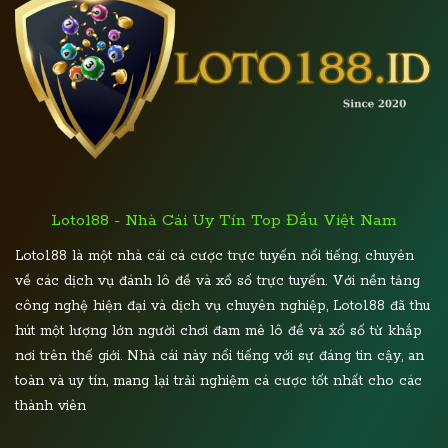
Loto188 - Nhà Cái Uy Tín Top Đầu Việt Nam
Loto188 là một nhà cái cá cược trực tuyến nổi tiếng, chuyên
về các dịch vụ đánh lô đề và xổ số trực tuyến. Với nền tảng
công nghệ hiện đại và dịch vụ chuyên nghiệp, Loto188 đã thu
hút một lượng lớn người chơi đam mê lô đề và xổ số từ khắp
nơi trên thế giới. Nhà cái này nổi tiếng với sự đáng tin cậy, an
toàn và uy tín, mang lại trải nghiệm cá cược tốt nhất cho các
thành viên