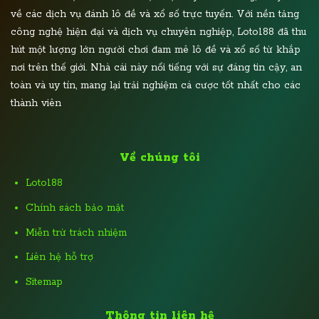
về các dịch vụ đánh lô đề và xổ số trực tuyến. Với nền tảng
công nghệ hiện đại và dịch vụ chuyên nghiệp, Loto188 đã thu
hút một lượng lớn người chơi đam mê lô đề và xổ số từ khắp
nơi trên thế giới. Nhà cái này nổi tiếng với sự đáng tin cậy, an
toàn và uy tín, mang lại trải nghiệm cá cược tốt nhất cho các
thành viên
Về chúng tôi
Loto188
Chính sách bảo mật
Miễn trừ trách nhiệm
Liên hệ hỗ trợ
Sitemap
Thông tin liên hệ