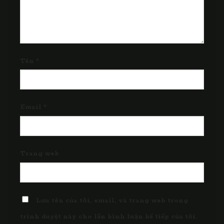
Tên
*
Email
*
Trang web
Lưu tên của tôi, email, và trang web trong
trình duyệt này cho lần bình luận kế tiếp của tôi.