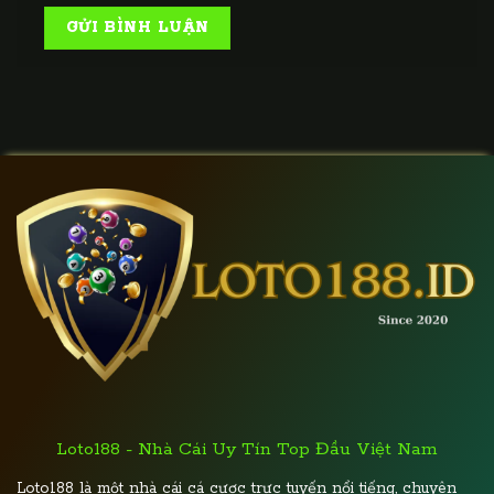
Loto188 - Nhà Cái Uy Tín Top Đầu Việt Nam
Loto188 là một nhà cái cá cược trực tuyến nổi tiếng, chuyên