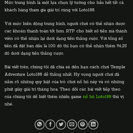
Mức trung bình là một lựa chọn lý tưởng cho hầu hết tất cả
khách hàng tham gia giải trí cùng với Loto188.
Với mức biến động trung bình, người chơi có thể nhận được
các khoản thanh toán tốt hơn. RTP cho biết số tiền mà thành
viên có thể nhận lại dưới dạng tiền thắng cuộc. Với tổng số
tiền đã đặt ban đầu là 100 đô thì bạn có thể nhận thêm 96,25
đô dưới dạng tiền thắng cược.
Bài viết trên, chúng tôi đã chia sẻ đến bạn cách chơi Temple
Adventure Loto188 dễ thắng nhất. Hy vọng người chơi đã
nắm rõ những quy luật của trò chơi nổ hũ này và có những
phút giây giải trí thăng hoa. Theo dõi các bài viết tiếp theo
của chúng tôi để biết thêm nhiều game
nổ hũ Loto188
thú vị
nhé.