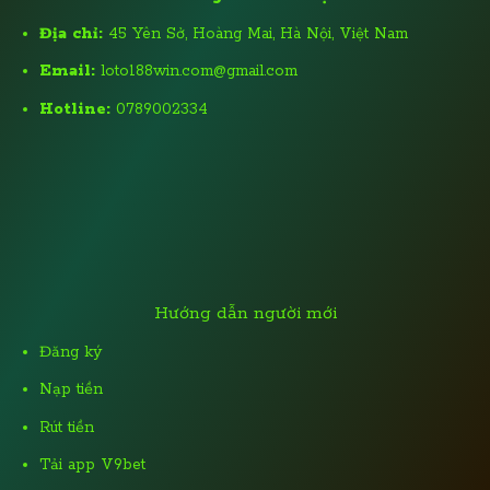
Địa chỉ:
45 Yên Sở, Hoàng Mai, Hà Nội, Việt Nam
Email:
loto188win.com@gmail.com
Hotline:
0789002334
Hướng dẫn người mới
Đăng ký
Nạp tiền
Rút tiền
Tải app V9bet